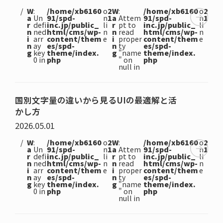
W
:
/home/xb6160
o
2
W
:
/home/xb6160
o
2
a
Un
91/spd-
n
1
a
Attem
91/spd-
n
1
r
defi
inc.jp/public_
li
r
pt to
inc.jp/public_
li
n
ned
html/cms/wp-
n
n
read
html/cms/wp-
n
i
arr
content/them
e
i
proper
content/them
e
n
ay
es/spd-
n
ty
es/spd-
g
key
theme/index.
g
"name
theme/index.
0 in
php
" on
php
null in
国別文字量の違いから見るUIの最適解と活
かし方
2026.05.01
W
:
/home/xb6160
o
2
W
:
/home/xb6160
o
2
a
Un
91/spd-
n
1
a
Attem
91/spd-
n
1
r
defi
inc.jp/public_
li
r
pt to
inc.jp/public_
li
n
ned
html/cms/wp-
n
n
read
html/cms/wp-
n
i
arr
content/them
e
i
proper
content/them
e
n
ay
es/spd-
n
ty
es/spd-
g
key
theme/index.
g
"name
theme/index.
0 in
php
" on
php
null in