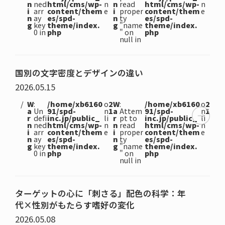
n
ned
html/cms/wp-
n
n
read
html/cms/wp-
n
i
arr
content/them
e
i
proper
content/them
e
n
ay
es/spd-
n
ty
es/spd-
g
key
theme/index.
g
"name
theme/index.
0 in
php
" on
php
null in
国別の文字密度とデザインの違い
2026.05.15
W
:
/home/xb6160
o
2
W
:
/home/xb6160
o
2
a
Un
91/spd-
n
1
a
Attem
91/spd-
n
1
r
defi
inc.jp/public_
li
r
pt to
inc.jp/public_
li
n
ned
html/cms/wp-
n
n
read
html/cms/wp-
n
i
arr
content/them
e
i
proper
content/them
e
n
ay
es/spd-
n
ty
es/spd-
g
key
theme/index.
g
"name
theme/index.
0 in
php
" on
php
null in
ターゲットの心に「刺さる」配色の科学：年
代×性別がもたらす嗜好の変化
2026.05.08