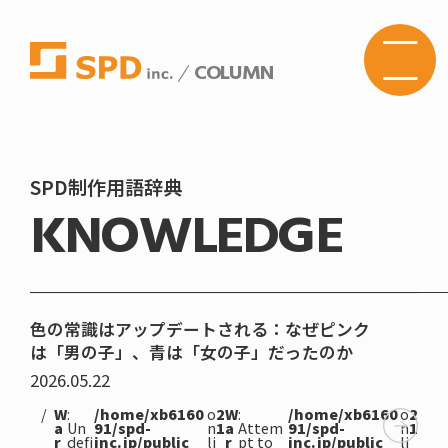
COLUMN
株式
会社
SPD
の
Web
サイ
トメ
SPD制作用語辞典
ニュ
KNOWLEDGE
ーボ
タン
色の常識はアップデートされる：なぜピンク
は「男の子」、青は「女の子」だったのか
2026.05.22
W
:
/home/xb6160
o
2
W
:
/home/xb6160
o
2
a
Un
91/spd-
n
1
a
Attem
91/spd-
n
1
r
defi
inc.jp/public_
li
r
pt to
inc.jp/public_
li