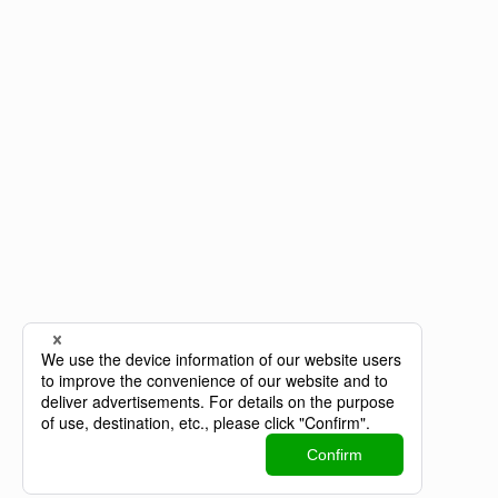
株式会社SPD
NAGOYA - Head Office
〒451-0042
愛知県名古屋市西区那古野2-14-1 なごのキャンパ
ス
TEL：052-446-6998（AI対応）
FAX：052-308-5515
FUKUOKA
〒810-0014
福岡県福岡市中央区平尾5-14-12-101
©
SPD inc.
個人情報保護方針
情報セキュリティ基本方針
facebook