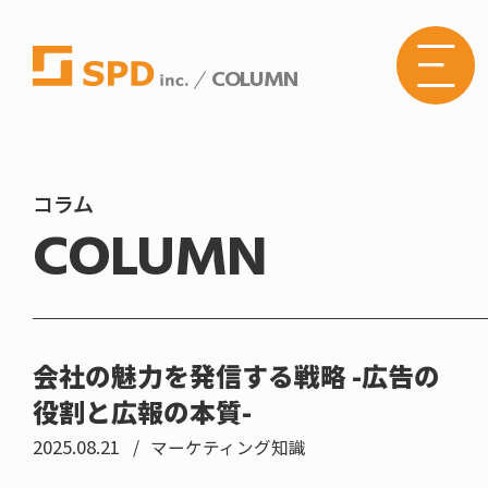
COLUMN
株式
会社
SPD
の
Web
サイ
トメ
コラム
ニュ
COLUMN
ーボ
タン
会社の魅力を発信する戦略 -広告の
役割と広報の本質-
2025.08.21
マーケティング知識