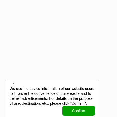
株式会社SPD
NAGOYA - Head Office
〒451-0042
愛知県名古屋市西区那古野2-14-1 なごのキャンパ
ス
TEL：052-446-6998（AI対応）
FAX：052-308-5515
FUKUOKA
〒810-0014
福岡県福岡市中央区平尾5-14-12-101
©
SPD inc.
個人情報保護方針
情報セキュリティ基本方針