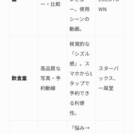
ー・比較
ー。使用
WN
シーンの
動画。
視覚的な
「シズル
感」。ス
高品質な
スターバ
マホから1
飲食業
写真・予
ックス、
タップで
約動線
一風堂
予約でき
る利便
性。
「悩み→