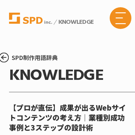
KNOWLEDGE
株式
会社
SPD
の
Web
サイ
トメ
SPD制作用語辞典
ニュ
ーボ
KNOWLEDGE
タン
【プロが直伝】成果が出るWebサイ
トコンテンツの考え方｜業種別成功
事例と3ステップの設計術