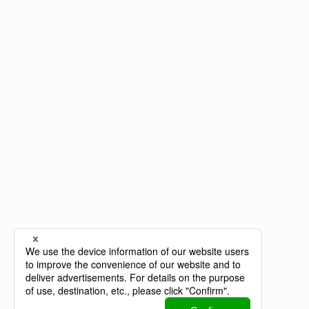
株式会社SPD
NAGOYA - Head Office
〒451-0042
愛知県名古屋市西区那古野2-14-1 なごのキャンパ
ス
TEL：052-446-6998（AI対応）
FAX：052-308-5515
FUKUOKA
〒810-0014
福岡県福岡市中央区平尾5-14-12-101