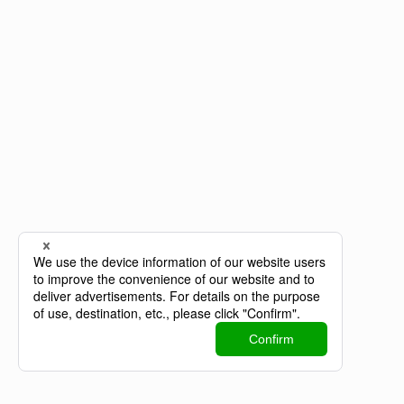
株式会社SPD
NAGOYA - Head Office
〒451-0042
愛知県名古屋市西区那古野2-14-1 なごのキャンパ
ス
TEL：052-446-6998（AI対応）
FAX：052-308-5515
FUKUOKA
〒810-0014
福岡県福岡市中央区平尾5-14-12-101
©
SPD inc.
個人情報保護方針
情報セキュリティ基本方針
facebook