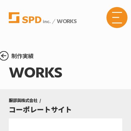
WORKS
株式
会社
SPD
の
Web
サイ
トメ
制作実績
ニュ
ーボ
WORKS
タン
服部與株式会社
コーポレートサイト