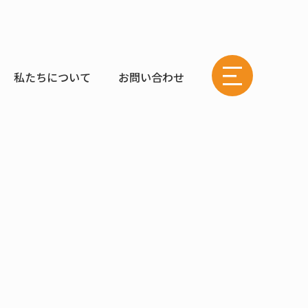
私たちについて
お問い合わせ
株式
会社
SPD
の
Web
サイ
トメ
ニュ
ーボ
タン