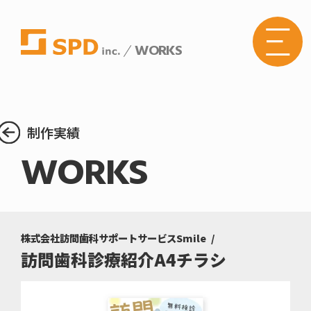
WORKS
株式
会社
SPD
の
Web
サイ
トメ
制作実績
ニュ
ーボ
WORKS
タン
株式会社訪問歯科サポートサービスSmile
訪問歯科診療紹介A4チラシ