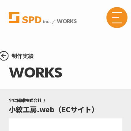
WORKS
株式
会社
SPD
の
Web
サイ
トメ
制作実績
ニュ
ーボ
WORKS
タン
宇仁繊維株式会社
小紋工房.web（ECサイト）