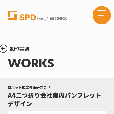
WORKS
株式
会社
SPD
の
Web
サイ
トメ
制作実績
ニュ
ーボ
WORKS
タン
ロボット加工技術研究会
A4二つ折り会社案内パンフレット
デザイン