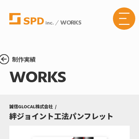
WORKS
株式
会社
SPD
の
Web
サイ
トメ
制作実績
ニュ
ーボ
WORKS
タン
誠信GLOCAL株式会社
絆ジョイント工法パンフレット