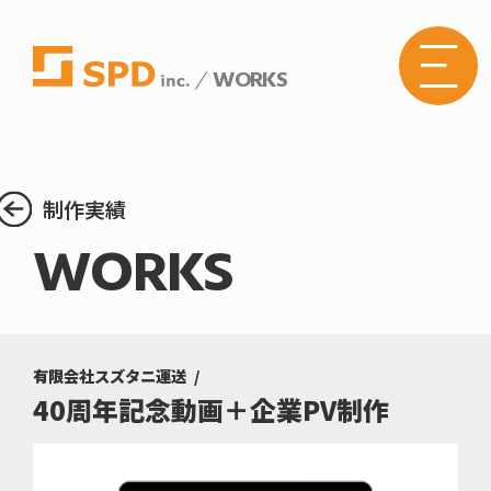
WORKS
株式
会社
SPD
の
Web
サイ
トメ
制作実績
ニュ
ーボ
WORKS
タン
有限会社スズタニ運送
40周年記念動画＋企業PV制作